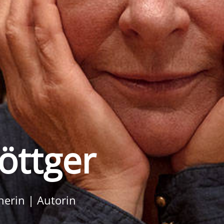
Böttger
herin | Autorin